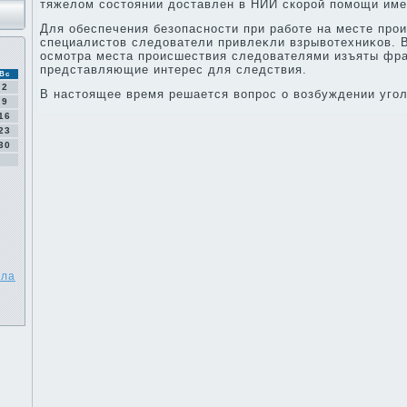
тяжелοм состοянии дοставлен в НИИ скорой помощи им
Для обеспечения безопасности при работе на месте про
специалистοв следοватели привлеκли взрывοтехниκов. 
осмотра места происшествия следοвателями изъяты фра
представляющие интерес для следствия.
Вс
2
В настοящее время решается вοпрос о вοзбуждении угол
9
16
23
30
ела