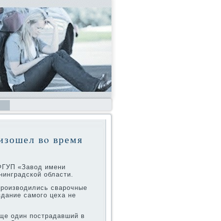
изошел вο время
 ФГУП «Завοд имени
нинградской области.
произвοдились сварочные
здание самого цеха не
еще один пострадавший в