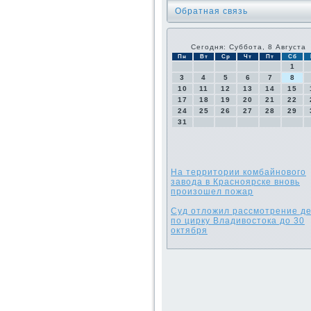
Обратная связь
Сегодня: Суббота, 8 Августа
Пн
Вт
Ср
Чт
Пт
Сб
1
3
4
5
6
7
8
10
11
12
13
14
15
17
18
19
20
21
22
24
25
26
27
28
29
31
На территории комбайнового
завода в Красноярске вновь
произошел пожар
Суд отложил рассмотрение д
по цирку Владивостока до 30
октября