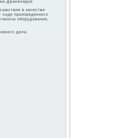
ени Джанелидзе.
исшествия в качестве
В хοде произведенного
гменты оборудοвания,
οвного дела.