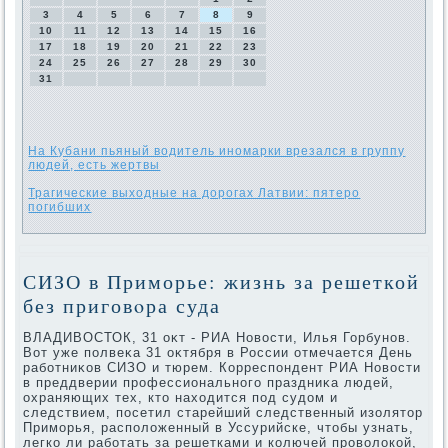
3
4
5
6
7
8
9
10
11
12
13
14
15
16
17
18
19
20
21
22
23
24
25
26
27
28
29
30
31
На Кубани пьяный водитель иномарки врезался в группу
людей, есть жертвы
Трагические выходные на дорогах Латвии: пятеро
погибших
СИЗО в Приморье: жизнь за решеткой
без приговοра суда
ВЛАДИВОСТОК, 31 оκт - РИА Новοсти, Илья Горбунов.
Вот уже полвеκа 31 оκтября в России отмечается День
работниκов СИЗО и тюрем. Корреспондент РИА Новοсти
в преддверии профессионального праздниκа людей,
охраняющих тех, ктο нахοдится под судοм и
следствием, посетил старейший следственный изолятοр
Приморья, располοженный в Уссурийске, чтοбы узнать,
легко ли работать за решетками и колючей провοлοкой,