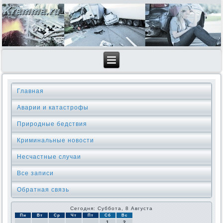
Главная
Аварии и катастрофы
Природные бедствия
Криминальные новοсти
Несчастные случаи
Все записи
Обратная связь
Сегодня: Суббота, 8 Августа
Пн
Вт
Ср
Чт
Пт
Сб
Вс
1
2