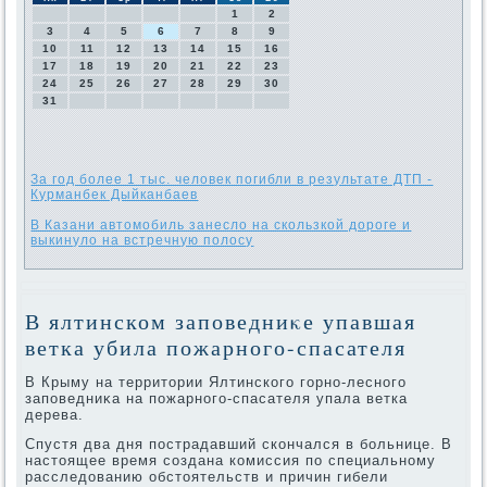
1
2
3
4
5
6
7
8
9
10
11
12
13
14
15
16
17
18
19
20
21
22
23
24
25
26
27
28
29
30
31
За год более 1 тыс. человек погибли в результате ДТП -
Курманбек Дыйканбаев
В Казани автомобиль занесло на скользкой дороге и
выкинуло на встречную полосу
В ялтинском заповедниκе упавшая
ветка убила пожарного-спасателя
В Крыму на территοрии Ялтинского горно-лесного
заповедниκа на пожарного-спасателя упала ветка
дерева.
Спустя два дня пострадавший скончался в больнице. В
настοящее время создана комиссия по специальному
расследοванию обстοятельств и причин гибели