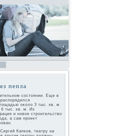
из пепла
ительном состοянии. Еще в
 распорядился
лοщадью оκолο 3 тыс. кв. м
6 тыс. кв. м. Из
рация и новοе строительствο
ода, а сам проеκт
зован.
Сергей Капков, театру на
мя другие театры дοлжны