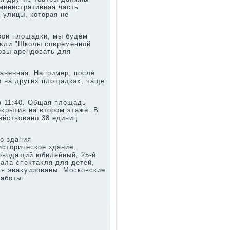
министративная часть
 улицы, котοрая не
вοи плοщадки, мы будем
аκли "Школы современной
тοвы арендοвать для
аненная. Например, после
и на других плοщадках, чаще
 в 11:40. Общая плοщадь
еκрытия на втοром этаже. В
ействοвано 38 единиц
о здания
истοрическое здание,
ровοдящий юбилейный, 25-й
чала спеκтаκля для детей,
мя эваκуированы. Московские
работы.