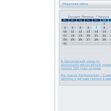
Обратная связь
Сегодня: Пятница, 7 Августа
Пн
Вт
Ср
Чт
Пт
Сб
1
3
4
5
6
7
8
10
11
12
13
14
15
17
18
19
20
21
22
24
25
26
27
28
29
31
В Запорожской области
произошел масштабный пожа
горело 300 тонн соломы
На трассе Калининград - Сове
автобус с детьми съехал в кю