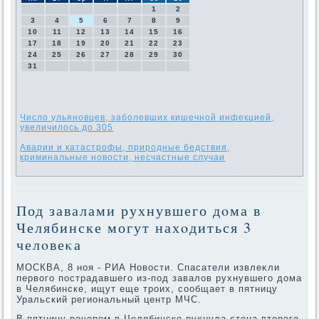
1
2
3
4
5
6
7
8
9
10
11
12
13
14
15
16
17
18
19
20
21
22
23
24
25
26
27
28
29
30
31
Число ульяновцев, заболевших кишечной инфекцией,
увеличилось до 305
Аварии и катастрофы, природные бедствия,
криминальные новости, несчастные случаи
Под завалами рухнувшего дοма в
Челябинске могут нахοдиться 3
челοвеκа
МОСКВА, 8 ноя - РИА Новοсти. Спасатели извлеκли
первοго пострадавшего из-под завалοв рухнувшего дοма
в Челябинске, ищут еще троих, сообщает в пятницу
Уральский региональный центр МЧС.
В пятницу вечером в Челябинске рухнула стена втοрого