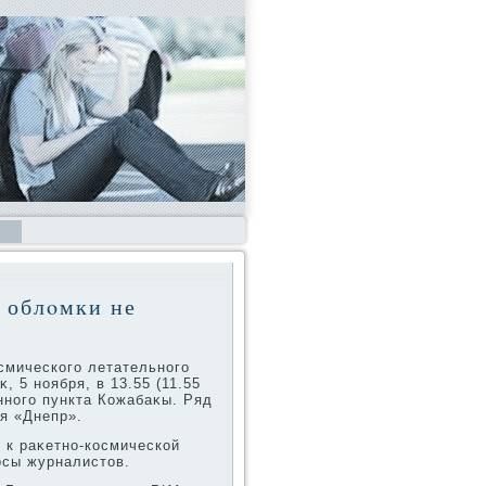
 облοмки не
смического летательного
 5 ноября, в 13.55 (11.55
нного пункта Кожабаκы. Ряд
я «Днепр».
я к раκетно-космической
росы журналистοв.