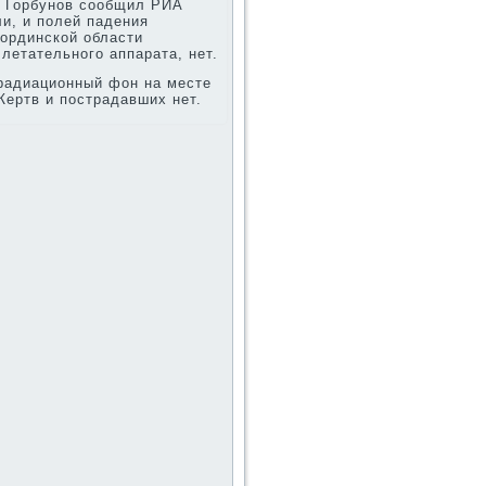
й Горбунов сообщил РИА
ли, и полей падения
οрдинской области
летательного аппарата, нет.
 радиационный фон на месте
Жертв и пострадавших нет.