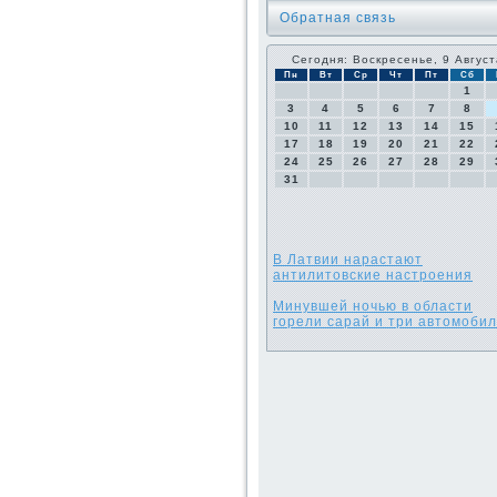
Обратная связь
Сегодня: Воскресенье, 9 Август
Пн
Вт
Ср
Чт
Пт
Сб
1
3
4
5
6
7
8
10
11
12
13
14
15
17
18
19
20
21
22
24
25
26
27
28
29
31
В Латвии нарастают
антилитовские настроения
Минувшей ночью в области
горели сарай и три автомобил