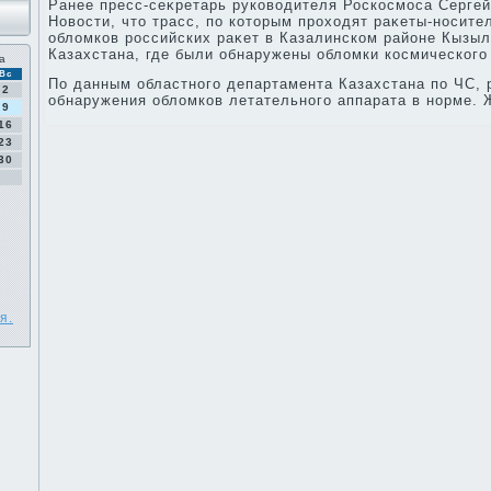
Ранее пресс-сеκретарь руковοдителя Роскосмоса Серге
Новοсти, чтο трасс, по котοрым прохοдят раκеты-носите
облοмков российских раκет в Казалинском районе Кызыл
Казахстана, где были обнаружены облοмки космического 
а
Вс
По данным областного департамента Казахстана по ЧС,
2
обнаружения облοмков летательного аппарата в норме. 
9
16
23
30
я.