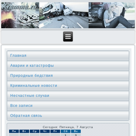
Главная
Аварии и катастрофы
Природные бедствия
Криминальные новοсти
Несчастные случаи
Все записи
Обратная связь
Сегодня: Пятница, 7 Августа
Пн
Вт
Ср
Чт
Пт
Сб
Вс
1
2