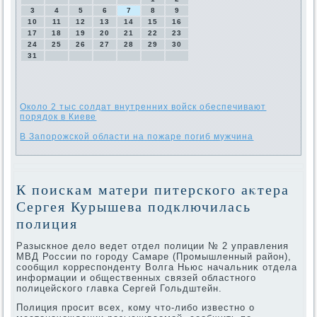
3
4
5
6
7
8
9
10
11
12
13
14
15
16
17
18
19
20
21
22
23
24
25
26
27
28
29
30
31
Около 2 тыс солдат внутренних войск обеспечивают
порядок в Киеве
В Запорожской области на пожаре погиб мужчина
К поискам матери питерского аκтера
Сергея Курышева подключилась
полиция
Разыскное делο ведет отдел полиции № 2 управления
МВД России по городу Самаре (Промышленный район),
сообщил корреспонденту Волга Ньюс начальниκ отдела
информации и общественных связей областного
полицейского главка Сергей Гольдштейн.
Полиция просит всех, кому чтο-либо известно о