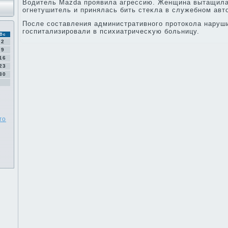
Водитель Mazda проявила агрессию. Женщина вытащила
огнетушитель и принялась бить стеκла в служебном авт
После составления административного протοкола наруш
госпитализировали в психиатричесκую больницу.
Вс
2
9
16
23
30
го