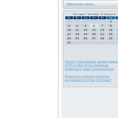
Обратная связь
Сегодня: Четверг, 6 Августа
Пн
Вт
Ср
Чт
Пт
Сб
1
3
4
5
6
7
8
10
11
12
13
14
15
17
18
19
20
21
22
24
25
26
27
28
29
31
Палату виновника шокирующе
ДТП в Уфе Ильи Климова
охраняют двое полицейских
Комиссия нашла причины
неудачного пуска "Булавы"