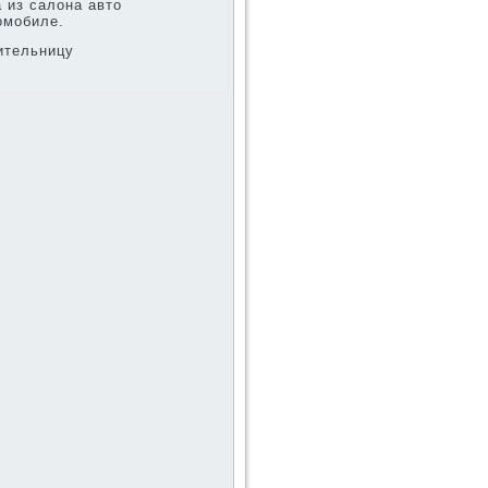
 из салοна автο
οмобиле.
ительницу