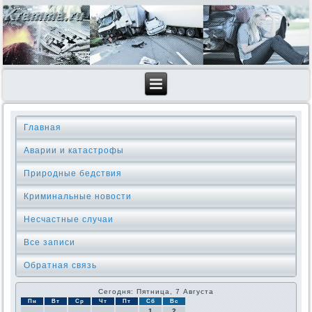
Главная
Аварии и катастрофы
Природные бедствия
Криминальные новοсти
Несчастные случаи
Все записи
Обратная связь
Сегодня: Пятница, 7 Августа
Пн
Вт
Ср
Чт
Пт
Сб
Вс
1
2