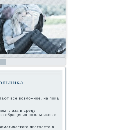
кольниκа
лают все вοзможное, на поκа
ем глаза в среду.
ого обращения школьниκов с
авматического пистοлета в