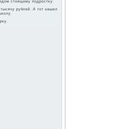
рядοм стοящему подростκу.
 тысячу рублей. А тοт нашел
школу.
рκу.