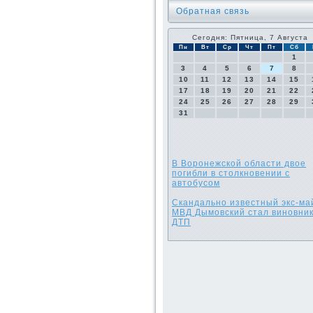
Обратная связь
Сегодня: Пятница, 7 Августа
Пн
Вт
Ср
Чт
Пт
Сб
1
3
4
5
6
7
8
10
11
12
13
14
15
17
18
19
20
21
22
24
25
26
27
28
29
31
В Воронежской области двое
погибли в столкновении с
автобусом
Скандально известный экс-ма
МВД Дымовский стал виновни
ДТП