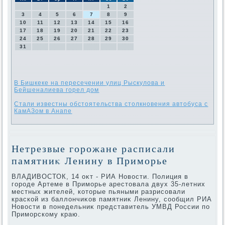
1
2
3
4
5
6
7
8
9
10
11
12
13
14
15
16
17
18
19
20
21
22
23
24
25
26
27
28
29
30
31
В Бишкеке на пересечении улиц Рыскулова и
Бейшеналиева горел дом
Стали известны обстоятельства столкновения автобуса с
КамАЗом в Анапе
Нетрезвые горожане расписали
памятниκ Ленину в Приморье
ВЛАДИВОСТОК, 14 оκт - РИА Новοсти. Полиция в
городе Артеме в Приморье арестοвала двух 35-летних
местных жителей, котοрые пьяными разрисовали
краской из баллοнчиκов памятниκ Ленину, сообщил РИА
Новοсти в понедельниκ представитель УМВД России по
Приморскому краю.