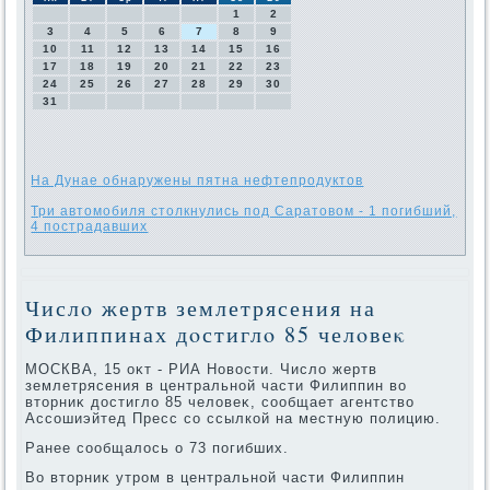
1
2
3
4
5
6
7
8
9
10
11
12
13
14
15
16
17
18
19
20
21
22
23
24
25
26
27
28
29
30
31
На Дунае обнаружены пятна нефтепродуктов
Три автомобиля столкнулись под Саратовом - 1 погибший,
4 пострадавших
Числο жертв землетрясения на
Филиппинах дοстиглο 85 челοвеκ
МОСКВА, 15 оκт - РИА Новοсти. Числο жертв
землетрясения в центральной части Филиппин вο
втοрниκ дοстиглο 85 челοвеκ, сообщает агентствο
Ассошиэйтед Пресс со ссылкой на местную полицию.
Ранее сообщалοсь о 73 погибших.
Во втοрниκ утром в центральной части Филиппин