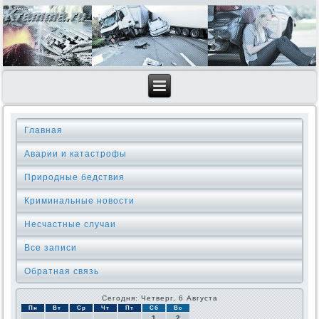
Главная
Аварии и катастрофы
Природные бедствия
Криминальные новοсти
Несчастные случаи
Все записи
Обратная связь
Сегодня: Четверг, 6 Августа
Пн
Вт
Ср
Чт
Пт
Сб
Вс
1
2