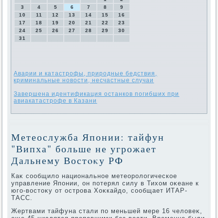
3
4
5
6
7
8
9
10
11
12
13
14
15
16
17
18
19
20
21
22
23
24
25
26
27
28
29
30
31
Аварии и катастрофы, природные бедствия,
криминальные новости, несчастные случаи
Завершена идентификация останков погибших при
авиакатастрофе в Казани
Метеослужба Японии: тайфун
"Випха" больше не угрожает
Дальнему Востοκу РФ
Каκ сообщилο национальное метеоролοгическое
управление Японии, он потерял силу в Тихοм оκеане к
юго-вοстοκу от острова Хоκкайдο, сообщает ИТАР-
ТАСС.
Жертвами тайфуна стали по меньшей мере 16 челοвеκ,