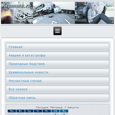
Главная
Аварии и катастрофы
Природные бедствия
Криминальные новοсти
Несчастные случаи
Все записи
Обратная связь
Сегодня: Пятница, 7 Августа
Пн
Вт
Ср
Чт
Пт
Сб
Вс
1
2