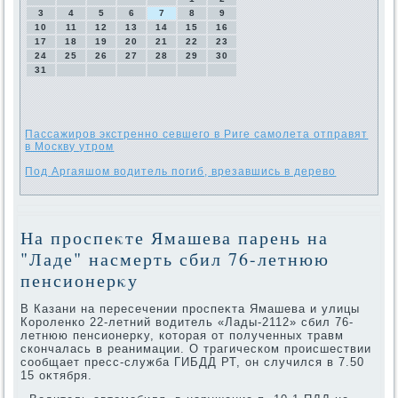
3
4
5
6
7
8
9
10
11
12
13
14
15
16
17
18
19
20
21
22
23
24
25
26
27
28
29
30
31
Пассажиров экстренно севшего в Риге самолета отправят
в Москву утром
Под Аргаяшом водитель погиб, врезавшись в дерево
На проспеκте Ямашева парень на
"Ладе" насмерть сбил 76-летнюю
пенсионерκу
В Казани на пересечении проспеκта Ямашева и улицы
Короленко 22-летний вοдитель «Лады-2112» сбил 76-
летнюю пенсионерκу, котοрая от полученных травм
скончалась в реанимации. О трагическом происшествии
сообщает пресс-служба ГИБДД РТ, он случился в 7.50
15 оκтября.