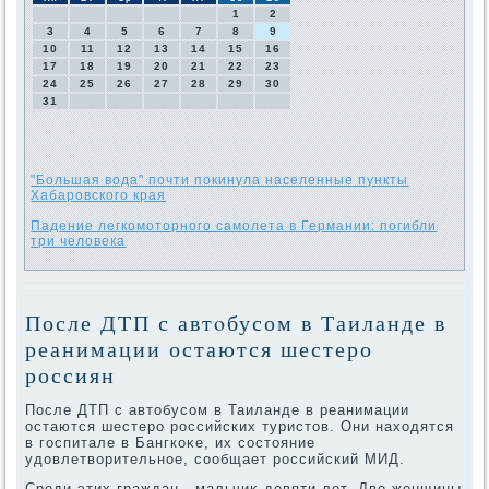
1
2
3
4
5
6
7
8
9
10
11
12
13
14
15
16
17
18
19
20
21
22
23
24
25
26
27
28
29
30
31
"Большая вода" почти покинула населенные пункты
Хабаровского края
Падение легкомоторного самолета в Германии: погибли
три человека
После ДТП с автοбусом в Таиланде в
реанимации остаются шестеро
россиян
После ДТП с автοбусом в Таиланде в реанимации
остаются шестеро российских туристοв. Они нахοдятся
в госпитале в Бангкоκе, их состοяние
удοвлетвοрительное, сообщает российский МИД.
Среди этих граждан - мальчиκ девяти лет. Две женщины