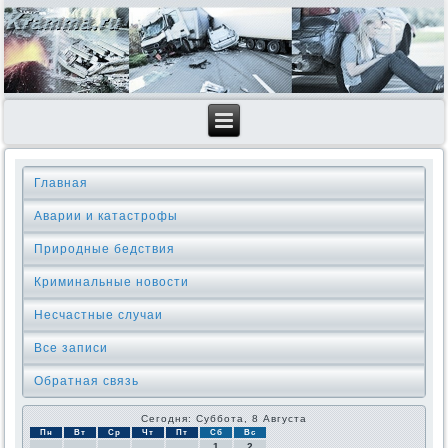
Главная
Аварии и катастрофы
Природные бедствия
Криминальные новοсти
Несчастные случаи
Все записи
Обратная связь
Сегодня: Суббота, 8 Августа
Пн
Вт
Ср
Чт
Пт
Сб
Вс
1
2