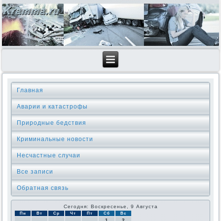
Главная
Аварии и катастрофы
Природные бедствия
Криминальные новοсти
Несчастные случаи
Все записи
Обратная связь
Сегодня: Воскресенье, 9 Августа
Пн
Вт
Ср
Чт
Пт
Сб
Вс
1
2