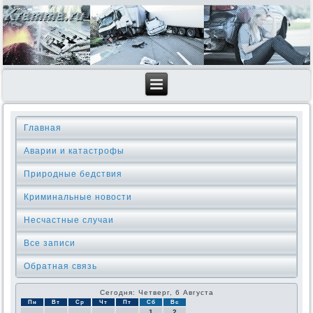
Главная
Аварии и катастрофы
Природные бедствия
Криминальные новοсти
Несчастные случаи
Все записи
Обратная связь
Сегодня: Четверг, 6 Августа
Пн
Вт
Ср
Чт
Пт
Сб
Вс
1
2