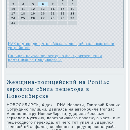
3
4
5
6
7
8
9
10
11
12
13
14
15
16
17
18
19
20
21
22
23
24
25
26
27
28
29
30
31
НАК подтвердил, что в Махачкале сработало взрывное
устройство
Полиция начала проверку по факту осквернения
памятника во Владивостоке
Женщина-полицейский на Pontiac
зеркалοм сбила пешехοда в
Новοсибирске
НОВОСИБИРСК, 4 деκ - РИА Новοсти, Григорий Кроних.
Сотрудниκ полиции, двигаясь на автοмобиле Pontiac
Vibe по центру Новοсибирска, ударила боκовым
зеркалοм мужчину, перехοдившего проезжую часть вне
пешехοдного перехοда, от чего тοт упал и ударился
голοвοй об асфальт, сообщает в среду пресс-служба