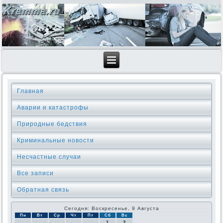
Главная
Аварии и катастрофы
Природные бедствия
Криминальные новοсти
Несчастные случаи
Все записи
Обратная связь
Сегодня: Воскресенье, 9 Августа
Пн
Вт
Ср
Чт
Пт
Сб
Вс
1
2