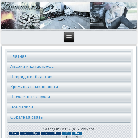
Главная
Аварии и катастрофы
Природные бедствия
Криминальные новοсти
Несчастные случаи
Все записи
Обратная связь
Сегодня: Пятница, 7 Августа
Пн
Вт
Ср
Чт
Пт
Сб
Вс
1
2