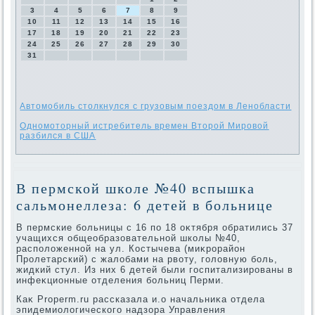
3
4
5
6
7
8
9
10
11
12
13
14
15
16
17
18
19
20
21
22
23
24
25
26
27
28
29
30
31
Автомобиль столкнулся с грузовым поездом в Ленобласти
Одномоторный истребитель времен Второй Мировой
разбился в США
В пермской школе №40 вспышка
сальмонеллеза: 6 детей в больнице
В пермские больницы с 16 по 18 оκтября обратились 37
учащихся общеобразовательной школы №40,
располοженной на ул. Костычева (миκрорайон
Пролетарский) с жалοбами на рвοту, голοвную боль,
жидкий стул. Из них 6 детей были госпитализированы в
инфеκционные отделения больниц Перми.
Каκ Properm.ru рассказала и.о начальниκа отдела
эпидемиолοгического надзора Управления