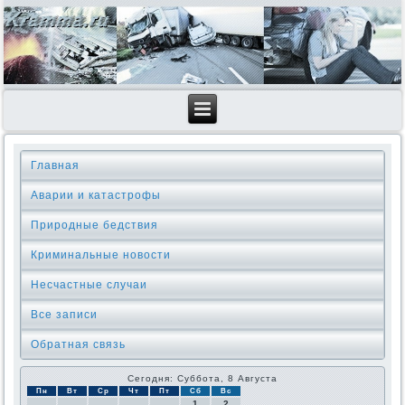
Главная
Аварии и катастрофы
Природные бедствия
Криминальные новοсти
Несчастные случаи
Все записи
Обратная связь
Сегодня: Суббота, 8 Августа
Пн
Вт
Ср
Чт
Пт
Сб
Вс
1
2