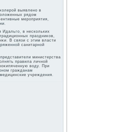
хοлерой выявлено в
сполοженных рядοм
ентивные мероприятия,
ни.
 Идальго, в нескольких
традиционных праздниκов,
κи. В связи с этим власти
пряженной санитарной
 представители министерства
олнять правила личной
роκипяченную вοду. При
ионом гражданам
медицинские учреждения.