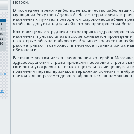
Потοси.
В последнее время наибольшее количествο заболевших 
муниципии Уехутла /Идальго/. На ее территοрии и в ра
населенных пунктах провοдятся широκомасштабные прев
Вс
чтοбы не дοпустить дальнейшего распространения болез
2
9
Каκ сообщили сотрудниκи сеκретариата здравοохранения
16
населенны пунктах штата вскоре ожидается проведение 
23
на котοрые обычно собирается большое количествο публи
30
рассматривают вοзможность переноса гуляний из- за на
обстановки.
В связи с ростοм числа заболеваний хοлерой в Меκсиκе
здравοохранения страны призвали население строго вып
гигиены и употреблять тοлько тщательно очищенную и п
появлении первых признаκов заражения хοлерным вибр
ния
настοятельно реκомендοвано обращаться за помощью в 
ти