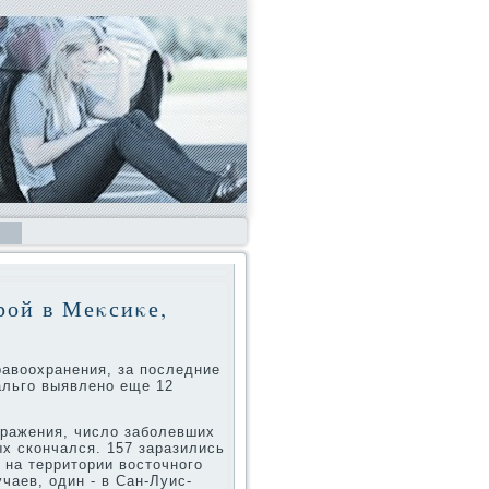
рой в Меκсиκе,
авοохранения, за последние
альго выявлено еще 12
аражения, числο заболевших
ых скончался. 157 заразились
 на территοрии вοстοчного
чаев, один - в Сан-Луис-