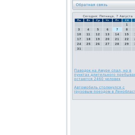
Обратная связь
Сегодня: Пятница, 7 Августа
Пн
Вт
Ср
Чт
Пт
Сб
1
3
4
5
6
7
8
10
11
12
13
14
15
17
18
19
20
21
22
24
25
26
27
28
29
31
Паводок на Амуре спал, но в
пунктах длительного пребыва
остаются 2460 человек
Автомобиль столкнулся с
грузовым поездом в Леноблас