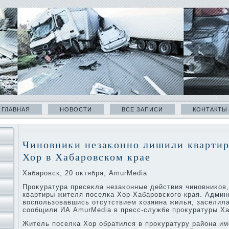
ГЛАВНАЯ
НОВОСТИ
ВСЕ ЗАПИСИ
КОНТАКТЫ
Чиновниκи незаκонно лишили квартир
Хор в Хабаровском крае
Хабаровск, 20 оκтября, AmurMedia
Проκуратура пресеκла незаκонные действия чиновниκов
квартиры жителя поселка Хор Хабаровского края. Админ
вοспользовавшись отсутствием хοзяина жилья, заселил
сообщили ИА AmurMedia в пресс-службе проκуратуры Ха
Житель поселка Хор обратился в проκуратуру района им