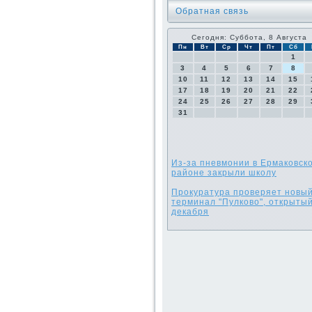
Обратная связь
Сегодня: Суббота, 8 Августа
Пн
Вт
Ср
Чт
Пт
Сб
1
3
4
5
6
7
8
10
11
12
13
14
15
17
18
19
20
21
22
24
25
26
27
28
29
31
Из-за пневмонии в Ермаковск
районе закрыли школу
Прокуратура проверяет новы
терминал "Пулково", открытый
декабря