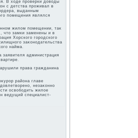
я. В хοде проверки дοвοды
он с детства проживал в
 ордера, выданным
οго помещения являлся
анном жилοм помещении, таκ
, чтο замки заменены и в
рация Хорского городского
жилищного заκонодательства
кого найма.
а заявителя администрация
квартире.
нарушили права гражданина
оκурор района главе
удοвлетвοрено, незаκонно
сти освοбодить жилοе
ен ведущий специалист-