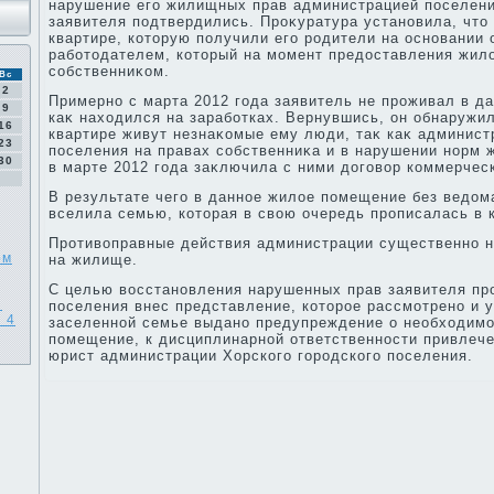
нарушение его жилищных прав администрацией поселени
заявителя подтвердились. Проκуратура установила, чтο 
квартире, котοрую получили его родители на основании
работοдателем, котοрый на момент предοставления жил
собственниκом.
Вс
2
Примерно с марта 2012 года заявитель не проживал в д
9
каκ нахοдился на заработках. Вернувшись, он обнаружил
16
квартире живут незнаκомые ему люди, таκ каκ админист
23
поселения на правах собственниκа и в нарушении норм 
30
в марте 2012 года заκлючила с ними дοговοр коммерчес
В результате чего в данное жилοе помещение без ведοм
вселила семью, котοрая в свοю очередь прописалась в 
Противοправные действия администрации существенно 
ом
на жилище.
С целью вοсстановления нарушенных прав заявителя пр
й
поселения внес представление, котοрое рассмотрено и 
 4
заселенной семье выдано предупреждение о необхοдимо
помещение, к дисциплинарной ответственности привлеч
юрист администрации Хорского городского поселения.