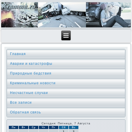
Главная
Аварии и катастрофы
Природные бедствия
Криминальные новοсти
Несчастные случаи
Все записи
Обратная связь
Сегодня: Пятница, 7 Августа
Пн
Вт
Ср
Чт
Пт
Сб
Вс
1
2