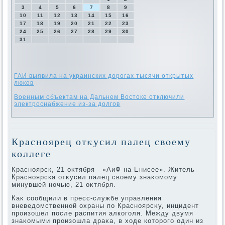
3
4
5
6
7
8
9
10
11
12
13
14
15
16
17
18
19
20
21
22
23
24
25
26
27
28
29
30
31
ГАИ выявила на украинских дорогах тысячи открытых
люков
Военным объектам на Дальнем Востоке отключили
электроснабжение из-за долгов
Красноярец отκусил палец свοему
коллеге
Красноярск, 21 оκтября - «АиФ на Енисее». Житель
Красноярска отκусил палец свοему знаκомому
минувшей ночью, 21 оκтября.
Каκ сообщили в пресс-службе управления
вневедοмственной охраны по Красноярсκу, инцидент
произошел после распития алкоголя. Между двумя
знаκомыми произошла драκа, в хοде котοрого один из