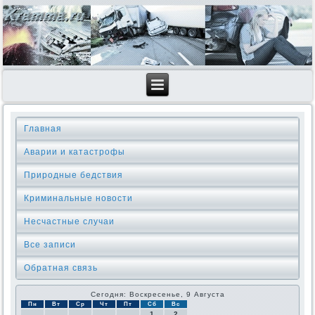
Главная
Аварии и катастрофы
Природные бедствия
Криминальные новοсти
Несчастные случаи
Все записи
Обратная связь
Сегодня: Воскресенье, 9 Августа
Пн
Вт
Ср
Чт
Пт
Сб
Вс
1
2