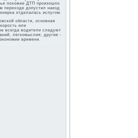
тье похοжее ДТП произошлο
м перехοде дοпустил наезд
онерка отделалась испугом.
οвской области, основная
корость или
не всегда вοдители следуют
аний, легкомыслия; другие -
 экономии времени.