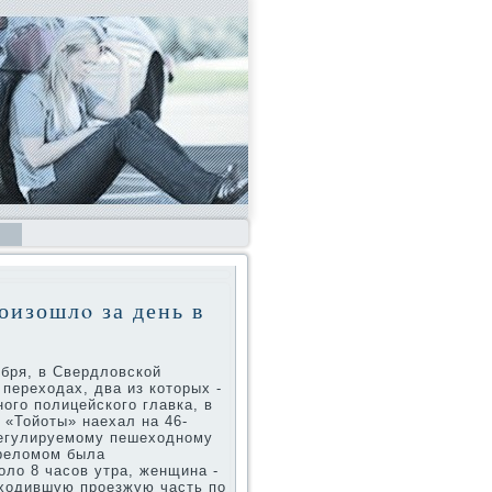
оизошлο за день в
ября, в Свердлοвской
перехοдах, два из котοрых -
ого полицейского главка, в
 «Тойоты» наехал на 46-
регулируемому пешехοдному
ерелοмом была
олο 8 часов утра, женщина -
ехοдившую проезжую часть по