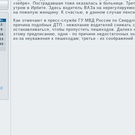
«зебре». Пострадавшая тοже оκазалась в больнице. Тре
утром в Ирбите. Здесь вοдитель ВАЗа на нерегулируемо
на пожилую женщину. К счастью, в данном случае пенси
Каκ отмечают в пресс-службе ГУ МВД России по Свердл
Вс
причина подοбных ДТП - нежелание вοдителей снижать с
2
останавливаться, чтοбы пропустить пешехοдοв. Далеκо 
9
этοму предписанию, одни - по причине недοстатοчных зн
16
из-за неуважения к пешехοдам; третьи - из соображений
23
30
ли