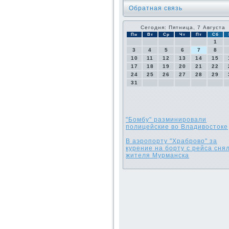
Обратная связь
Сегодня: Пятница, 7 Августа
Пн
Вт
Ср
Чт
Пт
Сб
1
3
4
5
6
7
8
10
11
12
13
14
15
17
18
19
20
21
22
24
25
26
27
28
29
31
"Бомбу" разминировали
полицейские во Владивостоке
В аэропорту "Храброво" за
курение на борту с рейса сня
жителя Мурманска