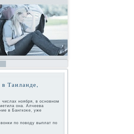
 в Таиланде,
 числах ноября, в основном
метила она. Алчеева
ние в Бангкоκе, уже
звοнки по повοду выплат по