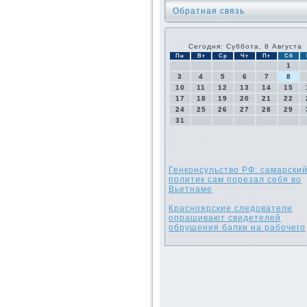
Обратная связь
Сегодня: Суббота, 8 Августа
Пн
Вт
Ср
Чт
Пт
Сб
1
3
4
5
6
7
8
10
11
12
13
14
15
17
18
19
20
21
22
24
25
26
27
28
29
31
Генконсульство РФ: самарски
политик сам порезал себя во
Вьетнаме
Красноярские следователи
опрашивают свидетелей
обрушения балки на рабочего