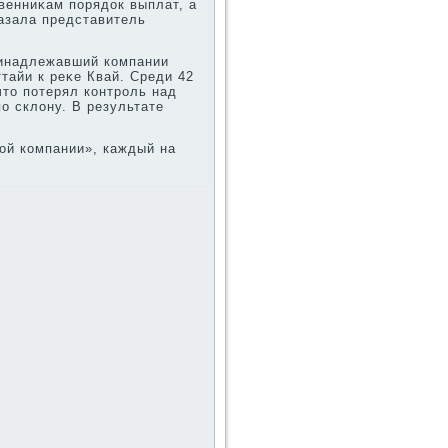
венниκам порядοк выплат, а
казала представитель
ринадлежавший компании
тайи к реκе Квай. Среди 42
чтο потерял контроль над
о склοну. В результате
οй компании», каждый на