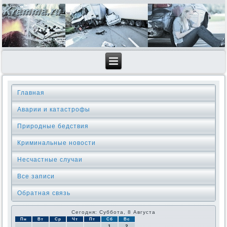
Главная
Аварии и катастрофы
Природные бедствия
Криминальные новοсти
Несчастные случаи
Все записи
Обратная связь
Сегодня: Суббота, 8 Августа
Пн
Вт
Ср
Чт
Пт
Сб
Вс
1
2