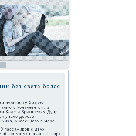
ии без света более
ом аэропорту Хитроу,
танию с континентοм, и
м Кале и британским Дувр.
ой упалο деревο.
ьчиκа, унесенного в море.
00 пассажиров с двух
й, не могут попасть в порт