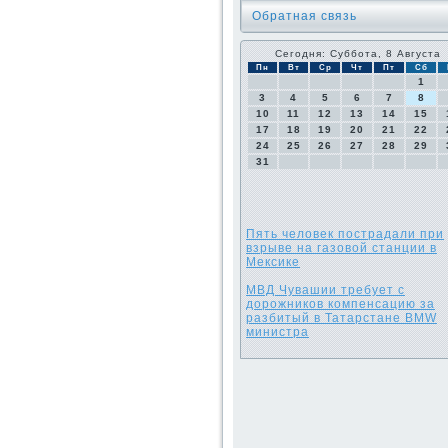
Обратная связь
Сегодня: Суббота, 8 Августа
Пн
Вт
Ср
Чт
Пт
Сб
1
3
4
5
6
7
8
10
11
12
13
14
15
17
18
19
20
21
22
24
25
26
27
28
29
31
Пять человек пострадали при
взрыве на газовой станции в
Мексике
МВД Чувашии требует с
дорожников компенсацию за
разбитый в Татарстане BMW
министра