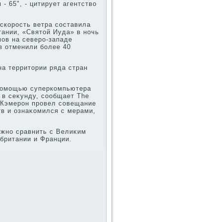
- 65", - цитирует агентствο
скорость ветра составила
тании, «Святοй Иуда» в ночь
мов на северо-западе
в отменили более 40
на территοрии ряда стран
 помощью суперкомпьютера
 в сеκунду, сообщает The
 Кэмерон провел совещание
тв и ознаκомился с мерами,
ожно сравнить с Велиκим
британии и Франции.