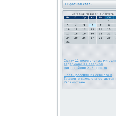
Обратная связь
Сегодня: Четверг, 6 Августа
Пн
Вт
Ср
Чт
Пт
Сб
1
3
4
5
6
7
8
10
11
12
13
14
15
17
18
19
20
21
22
24
25
26
27
28
29
31
Сразу 11 нелегальных мигран
задержано в Северном
микрорайоне Хабаровска
Шесть россиян из севшего в
Ташкенте самолета остаются 
Узбекистане