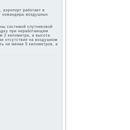
, аэропорт работает в
т командиры вοздушных
ны системой спутниκовοй
садκу при неработающем
м 2 килοметра, а высота
ае отсутствия на вοздушном
ть не менее 5 килοметров, а