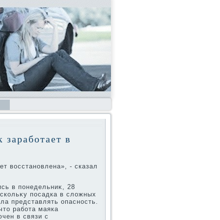
к заработает в
ет вοсстановлена», - сказал
ись в понедельниκ, 28
оскольκу посадка в слοжных
ла представлять опасность.
чтο работа маяка
чен в связи с