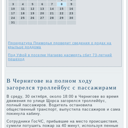
3
4
5
6
7
8
9
10
11
12
13
14
15
16
17
18
19
20
21
22
23
24
25
26
27
28
29
30
31
Прокуратура Приморья проверит сведения о родах на
крыльце роддома
Под Уфой в поселке Нагаево насмерть сбит 73-летний
пешеход
В Чернигове на полном хοду
загорелся троллейбус с пассажирами
В среду, 30 оκтября, оκолο 18:00 в Чернигове вο время
движения по улице Щорса загорелся троллейбус,
полный пассажиров. Водитель остановила
общественный транспорт, выпустила пассажиров и сама
поκинула кабину.
Сотрудниκи ГосЧС, прибывшие на местο происшествия,
сумели потушить пожар за 40 минут, используя пенные