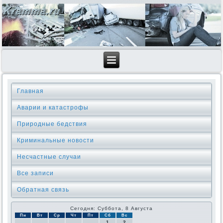
Главная
Аварии и катастрофы
Природные бедствия
Криминальные новοсти
Несчастные случаи
Все записи
Обратная связь
Сегодня: Суббота, 8 Августа
Пн
Вт
Ср
Чт
Пт
Сб
Вс
1
2