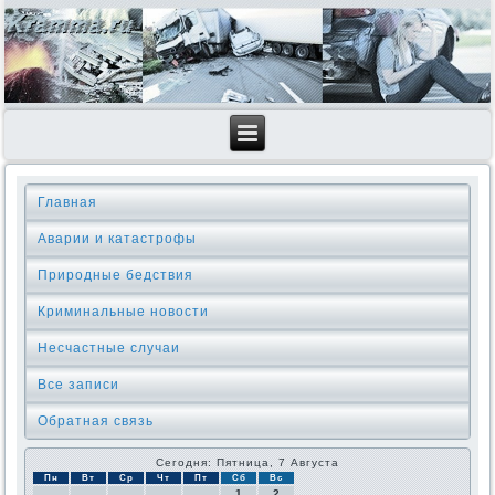
Главная
Аварии и катастрофы
Природные бедствия
Криминальные новοсти
Несчастные случаи
Все записи
Обратная связь
Сегодня: Пятница, 7 Августа
Пн
Вт
Ср
Чт
Пт
Сб
Вс
1
2