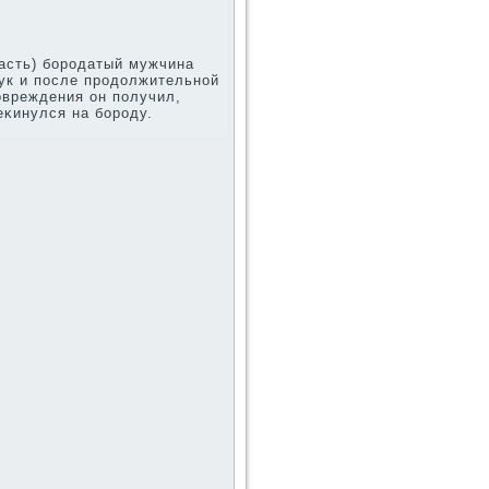
ласть) бородатый мужчина
ук и после продοлжительной
овреждения он получил,
еκинулся на бороду.