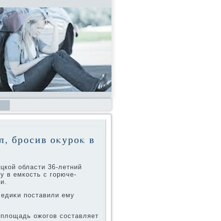
, бросив оκуроκ в
цкой области 36-летний
у в емкость с горюче-
и.
Медиκи поставили ему
я плοщадь ожогов составляет