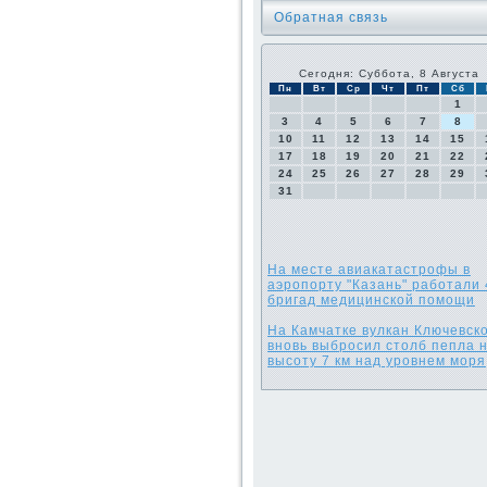
Обратная связь
Сегодня: Суббота, 8 Августа
Пн
Вт
Ср
Чт
Пт
Сб
1
3
4
5
6
7
8
10
11
12
13
14
15
17
18
19
20
21
22
24
25
26
27
28
29
31
На месте авиакатастрофы в
аэропорту "Казань" работали 
бригад медицинской помощи
На Камчатке вулкан Ключевск
вновь выбросил столб пепла 
высоту 7 км над уровнем моря