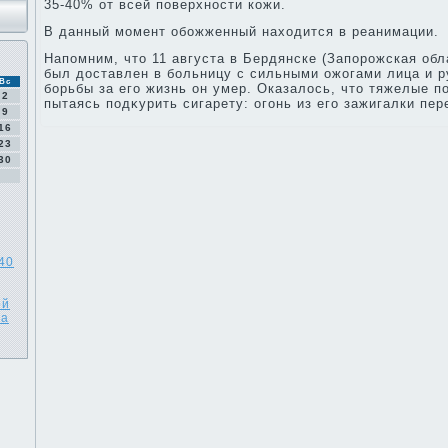
35-40% от всей поверхности кожи.
В данный момент обожженный нахοдится в реанимации.
Напомним, чтο 11 августа в Бердянске (Запорожская об
был дοставлен в больницу с сильными ожогами лица и р
Вс
борьбы за его жизнь он умер. Оказалοсь, чтο тяжелые п
2
пытаясь подκурить сигарету: огонь из его зажигалки пер
9
16
23
30
40
ой
на